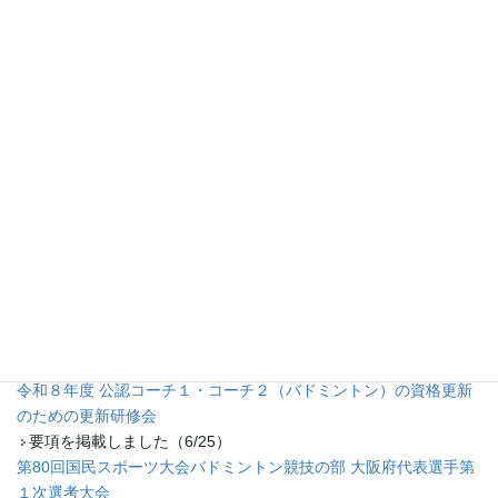
大阪府予選会
要項を掲載しました（7/8）
組み合わせを掲載しました（8/9）
令和8年度全日本ジュニアバドミントン選手権大会ジュニア新人の
部大阪府予選会
プログラムを掲載しました（8/8）
要項を掲載しました（7/10）
令和8年度大阪総合バドミントン選手権大会（個人戦）
要項、申し込みファイルを掲載しました。（3/31）
組み合わせ等を掲載しました。（5/13）
6/6までの結果を掲載しました。（6/8）
7/4の結果を掲載しました（7/8）
令和8年度大阪府民スポーツ大会団体戦
要項を掲載しました（3/31）
タイムテーブルおよび組み合わせを掲載しました（7/2）
令和８年度 公認コーチ１・コーチ２（バドミントン）の資格更新
のための更新研修会
要項を掲載しました（6/25）
第80回国民スポーツ大会バドミントン競技の部 大阪府代表選手第
１次選考大会