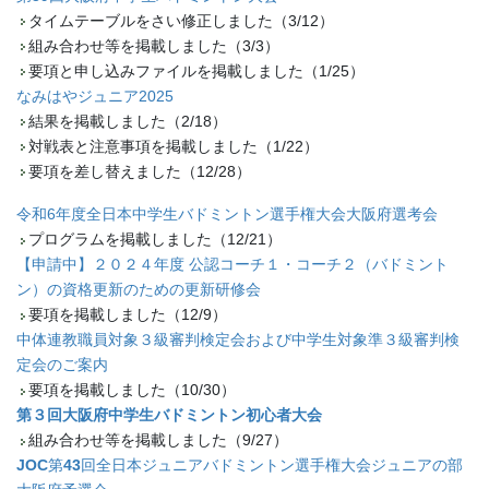
タイムテーブルをさい修正しました（3/12）
組み合わせ等を掲載しました（3/3）
要項と申し込みファイルを掲載しました（1/25）
なみはやジュニア2025
結果を掲載しました（2/18）
対戦表と注意事項を掲載しました（1/22）
要項を差し替えました（12/28）
令和6年度全日本中学生バドミントン選手権大会大阪府選考会
プログラムを掲載しました（12/21）
【申請中】２０２４年度 公認コーチ１・コーチ２（バドミント
ン）の資格更新のための更新研修会
要項を掲載しました（12/9）
中体連教職員対象３級審判検定会および中学生対象準３級審判検
定会のご案内
要項を掲載しました（10/30）
第３回大阪府中学生バドミントン初心者大会
組み合わせ等を掲載しました（9/27）
JOC
第
43
回全日本ジュニアバドミントン選手権大会ジュニアの部