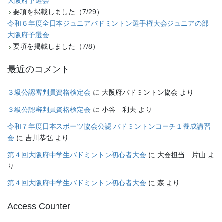
大阪府予選会
要項を掲載しました（7/29）
令和６年度全日本ジュニアバドミントン選手権大会ジュニアの部
大阪府予選会
要項を掲載しました（7/8）
最近のコメント
３級公認審判員資格検定会
に
大阪府バドミントン協会
より
３級公認審判員資格検定会
に
小谷 利夫
より
令和７年度日本スポーツ協会公認 バドミントンコーチ１養成講習
会
に
吉川恭弘
より
第４回大阪府中学生バドミントン初心者大会
に
大会担当 片山
よ
り
第４回大阪府中学生バドミントン初心者大会
に
森
より
Access Counter