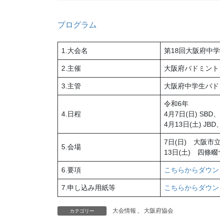
プログラム
1.大会名
第18回大阪府中
2.主催
大阪府バドミント
3.主管
大阪府中学生バド
令和6年
4.日程
4月7日(日) SB
4月13日(土) J
7日(日) 大阪市
5.会場
13日(土) 四條
6.要項
こちらからダウン
7.申し込み用紙等
こちらからダウン
大会情報
、
大阪府協会
カテゴリー