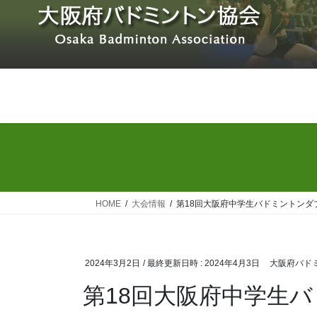
コ
ナ
ン
ビ
テ
ゲ
ン
ー
ツ
シ
へ
ョ
ス
ン
キ
に
ッ
移
プ
動
HOME
大会情報
第18回大阪府中学生バドミントンダ
2024年3月2日
/ 最終更新日時 :
2024年4月3日
大阪府バド
第18回大阪府中学生