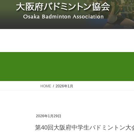
コ
ナ
ン
ビ
テ
ゲ
ン
ー
ツ
シ
へ
ョ
ス
ン
キ
に
ッ
移
プ
動
HOME
2026年1月
2026年1月29日
第40回大阪府中学生バドミントン大