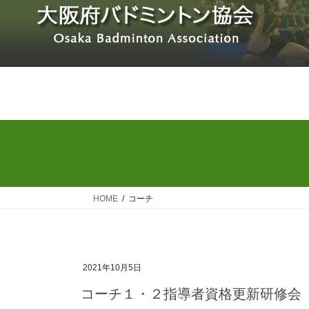
コ
ナ
ン
ビ
テ
ゲ
ン
ー
ツ
シ
へ
ョ
ス
ン
キ
に
ッ
移
プ
動
HOME
コーチ
2021年10月5日
コーチ１・２指導者資格更新研修会