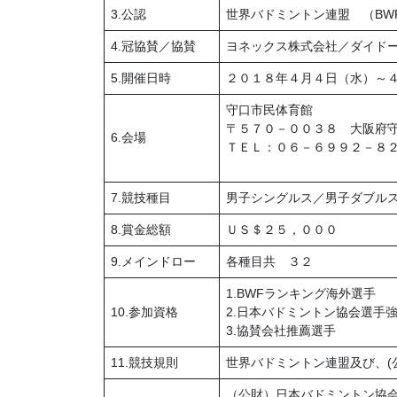
3.公認
世界バドミントン連盟 （BW
4.冠協賛／協賛
ヨネックス株式会社／ダイド
5.開催日時
２０１８年４月４日（水）～
守口市民体育館
〒５７０－００３８ 大阪府
6.会場
ＴＥＬ：０６－６９９２－８
7.競技種目
男子シングルス／男子ダブル
8.賞金総額
ＵＳ＄２５，０００
9.メインドロー
各種目共 ３２
1.BWFランキング海外選手
10.参加資格
2.日本バドミントン協会選手
3.協賛会社推薦選手
11.競技規則
世界バドミントン連盟及び、(
（公財）日本バドミントン協