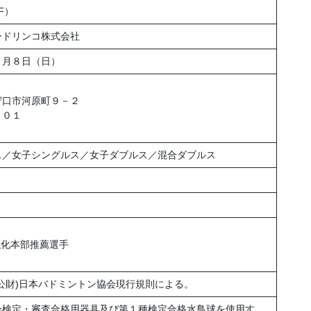
F）
ードリンコ株式会社
４月８日（日）
守口市河原町９－２
２０１
ス／女子シングルス／女子ダブルス／混合ダブルス
強化本部推薦選手
公財)日本バドミントン協会現行規則による。
会検定・審査合格用器具及び第１種検定合格水鳥球を使用す