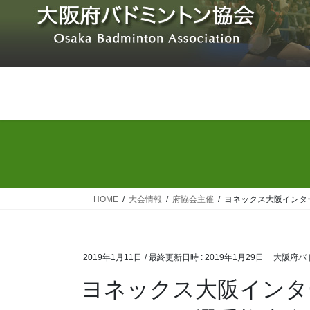
コ
ナ
ン
ビ
テ
ゲ
ン
ー
ツ
シ
へ
ョ
ス
ン
キ
に
ッ
移
プ
動
HOME
大会情報
府協会主催
ヨネックス大阪インタ
2019年1月11日
/ 最終更新日時 :
2019年1月29日
大阪府バ
ヨネックス大阪インタ