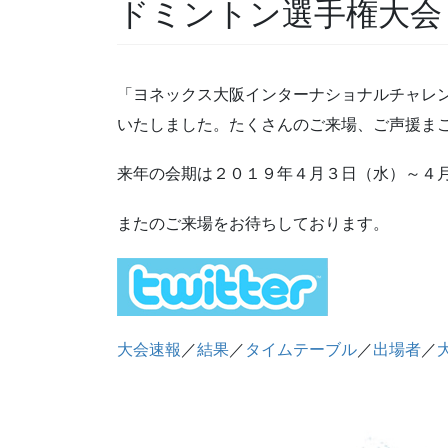
ドミントン選手権大会
「ヨネックス大阪インターナショナルチャレン
いたしました。たくさんのご来場、ご声援ま
来年の会期は２０１９年４月３日（水）～４
またのご来場をお待ちしております。
大会速報
／
結果
／
タイムテーブル
／
出場者
／