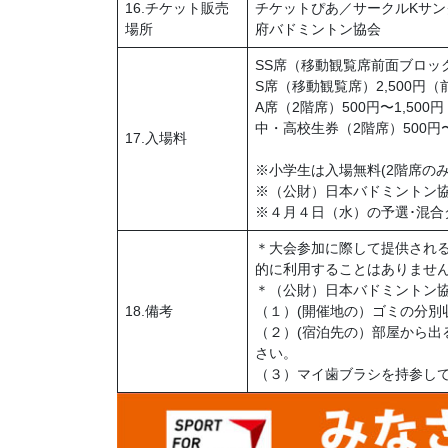
16.チケット販売
チケットぴあ／サークルKサン
場所
府バドミントン協会
SS席（移動観覧席前面ブロック）
S席（移動観覧席）2,500円（前
A席（2階席）500円〜1,500円
中・高校生券（2階席）500円〜
17.入場料
※小学生は入場無料(2階席の
※（公財）日本バドミントン
※４月４日（水）の予選･混合ダ
＊大会参加に際して提供され
的に利用することはありませ
＊（公財）日本バドミントン
18.備考
（１）(開催地の）ゴミの分別
（２）(宿泊先の）部屋から出
さい。
（３）マイ歯ブラシを持参し