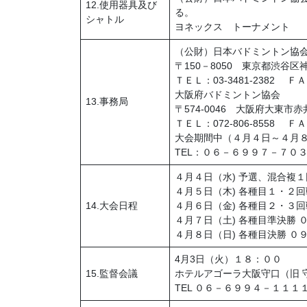
12.使用器具及び
る。
シャトル
ヨネックス トーナメント
（公財）日本バドミントン協
〒150－8050 東京都渋谷区神
ＴＥＬ：03-3481-2382 ＦＡＸ
大阪府バドミントン協会
13.事務局
〒574-0046 大阪府大東市赤
ＴＥＬ：072-806-8558 ＦＡＸ
大会期間中（４月４日～４月
TEL：０６－６９９７－７０
４月４日（水) 予選、混合複１
４月５日（木) 各種目１・２回
14.大会日程
４月６日（金) 各種目２・３回
４月７日（土) 各種目準決勝 
４月８日（日) 各種目決勝 ０
4月3日（火）１８：００
15.監督会議
ホテルアゴーラ大阪守口（旧 
TEL ０６－６９９４－１１１