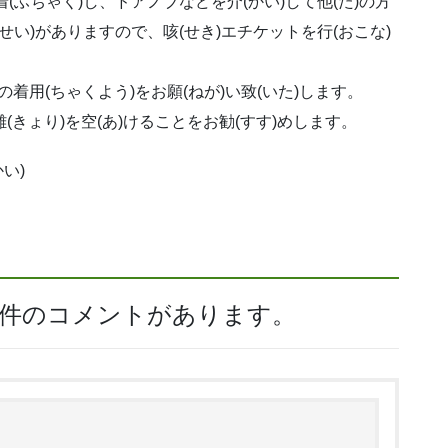
着(ふちゃく)し、ドアノブなどを介(かい)して他(た)の方
うせい)がありますので、咳(せき)エチケットを行(おこな)
クの着用(ちゃくよう)をお願(ねが)い致(いた)します。
離(きょり)を空(あ)けることをお勧(すす)めします。
い)
て2件のコメントがあります。