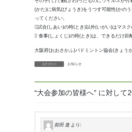
その手(て)で触(さわ)ったものにウイルスが付
(かた)に病気(びょうき)をうつす可能性(かの
ってください。
試合(しあい)の時(とき)以外(いがい)はマス
 食事(しょくじ)の時(とき)は、できるだけ距
大阪府(おおさかふ)バドミントン協会(きょうか
お知らせ
カテゴリー
“
大会参加の皆様へ
” に対し
前田 進
より: