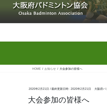
コ
ナ
ン
ビ
テ
ゲ
ン
ー
ツ
シ
へ
ョ
ス
ン
キ
に
ッ
移
プ
動
HOME
お知らせ
大会参加の皆様へ
2020年2月21日
/ 最終更新日時 :
2020年2月21日
大阪府バ
大会参加の皆様へ