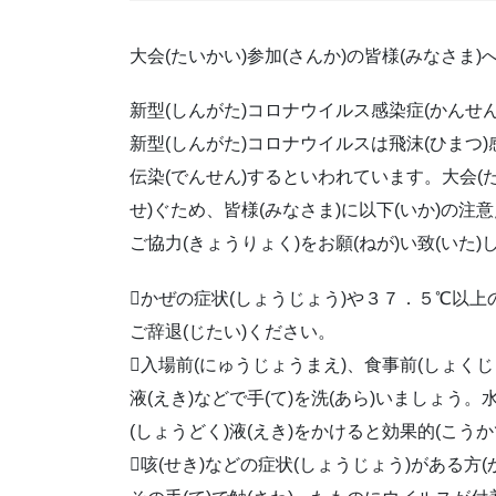
大会(たいかい)参加(さんか)の皆様(みなさま)
新型(しんがた)コロナウイルス感染症(かんせん
新型(しんがた)コロナウイルスは飛沫(ひまつ)
伝染(でんせん)するといわれています。大会(たい
せ)ぐため、皆様(みなさま)に以下(いか)の注意
ご協力(きょうりょく)をお願(ねが)い致(いた)
かぜの症状(しょうじょう)や３７．５℃以上の
ご辞退(じたい)ください。
入場前(にゅうじょうまえ)、食事前(しょくじ
液(えき)などで手(て)を洗(あら)いましょう。水
(しょうどく)液(えき)をかけると効果的(こう
咳(せき)などの症状(しょうじょう)がある方(