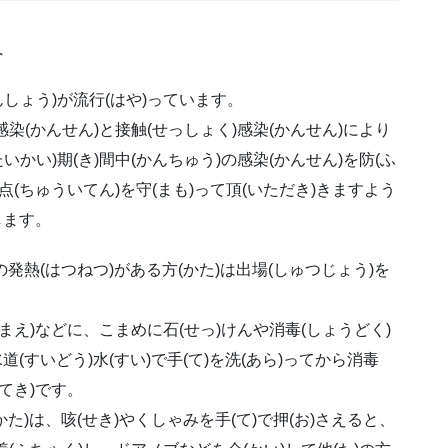
へ
しょう)が流行(はや)っています。
感染(かんせん)と接触(せっしょく)感染(かんせん)により
かい)期(き)間中(かんちゅう)の感染(かんせん)を防(ふ
点(ちゅういてん)を守(まも)って頂(いただき)きますよう
します。
発熱(はつねつ)がある方(かた)は出場(しゅつじょう)を
まえ)などに、こまめに石(せっ)けんや消毒(しょうどく)
道(すいどう)水(すい)で手(て)を洗(あら)ってから消毒
かてき)です。
かた)は、咳(せき)やくしゃみを手(て)で押(お)さえると、