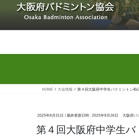
コ
ナ
ン
ビ
テ
ゲ
ン
ー
ツ
シ
へ
ョ
ス
ン
キ
に
ッ
移
プ
動
HOME
大会情報
第４回大阪府中学生バドミントン初
2025年8月31日
/ 最終更新日時 :
2025年9月26日
大阪府バ
第４回大阪府中学生バ