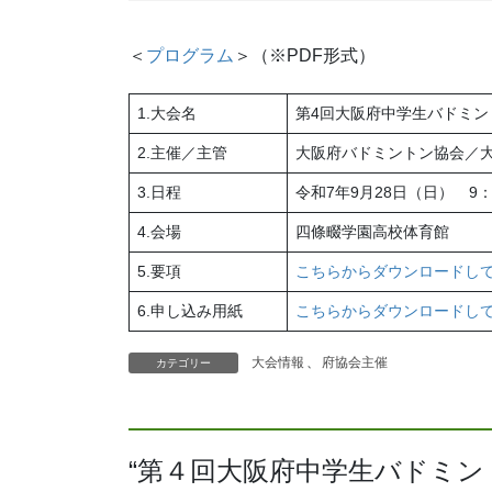
＜
プログラム
＞（※PDF形式）
1.大会名
第4回大阪府中学生バドミン
2.主催／主管
大阪府バドミントン協会／
3.日程
令和7年9月28日（日） 9
4.会場
四條畷学園高校体育館
5.要項
こちらからダウンロードし
6.申し込み用紙
こちらからダウンロードし
大会情報
、
府協会主催
カテゴリー
“
第４回大阪府中学生バドミン